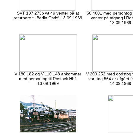
SVT 137 273b wt 4ü venter på at
50 4001 med persontog t
returnere til Berlin Ostbf. 13.09.1969
venter på afgang i Ros
13.09.1969
V 180 182 og V 110 148 ankommer
V 200 252 med godstog v
med persontog til Rostock Hbf.
vort tog 564 er afgået f
13.09.1969
14.09.1969