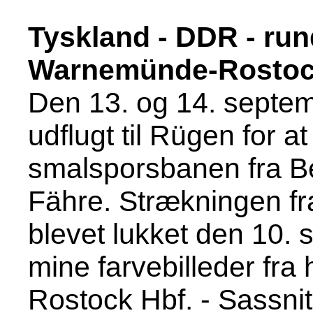
Tyskland - DDR - run
Warnemünde-Rostock
Den 13. og 14. septe
udflugt til Rügen for 
smalsporsbanen fra Be
Fähre. Strækningen fra
blevet lukket den 10.
mine farvebilleder fra
Rostock Hbf. - Sassni