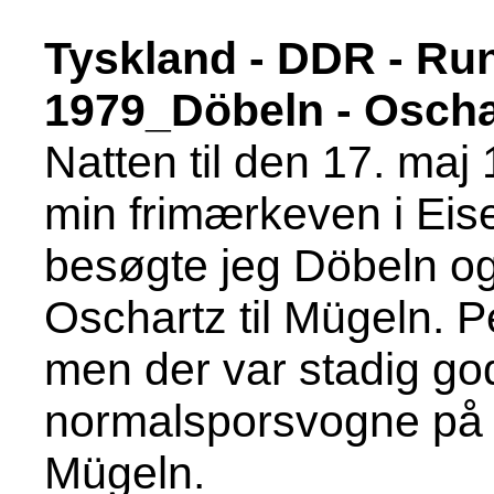
Tyskland - DDR - Ru
1979_Döbeln - Oscha
Natten til den 17. maj
min frimærkeven i Eis
besøgte jeg Döbeln o
Oschartz til Mügeln. Pe
men der var stadig go
normalsporsvogne på t
Mügeln.