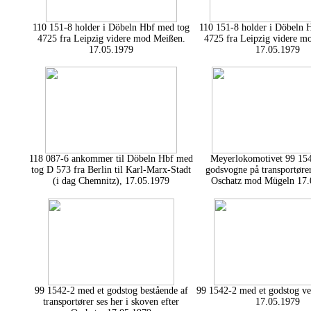
110 151-8 holder i Döbeln Hbf med tog
110 151-8 holder i Döbeln 
4725 fra Leipzig videre mod Meißen.
4725 fra Leipzig videre m
17.05.1979
17.05.1979
118 087-6 ankommer til Döbeln Hbf med
Meyerlokomotivet 99 15
tog D 573 fra Berlin til Karl-Marx-Stadt
godsvogne på transportører
(i dag Chemnitz), 17.05.1979
Oschatz mod Mügeln 17.
99 1542-2 med et godstog bestående af
99 1542-2 med et godstog v
transportører ses her i skoven efter
17.05.1979